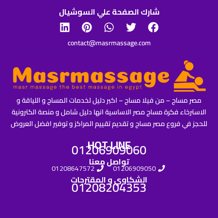
شارك الصفحة علي السوشيال
contact@masrmassage.com
مصر مساج – من فيلا مساج – اكبر دليل لخدمات المساج و اللياقة و
الاسترخاء فكرة مساج مصر الاساسية انها دليل شامل و منصة الكترونية
للحجز في فروع مصر مساج و تقديم تقييم المراكز و توفير افضل العروض
HOT LINE
01206909060
تواصل معنا
01208647572
01206909050
الشكاوي و المقترحات
01208204353