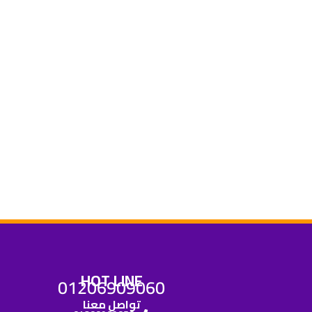
HOT LINE
01206909060
تواصل معنا