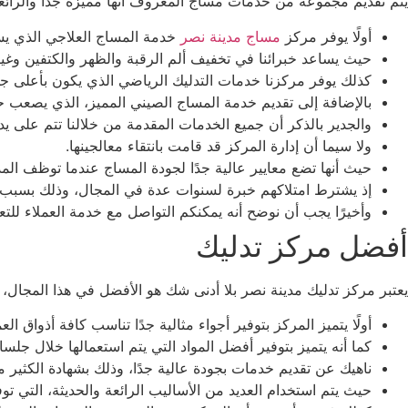
يتم تقديم مجموعة من خدمات مساج المعروف انها مميزة جدًا والرائ
أولًا يوفر مركز
مساج مدينة نصر
خدمة المساج العلاجي الذي يس
حيث يساعد خبرائنا في تخفيف ألم الرقبة والظهر والكتفين وغي
كذلك يوفر مركزنا خدمات التدليك الرياضي الذي يكون بأعلى ج
بالإضافة إلى تقديم خدمة المساج الصيني المميز، الذي يصعب 
والجدير بالذكر أن جميع الخدمات المقدمة من خلالنا تتم على يد
ولا سيما أن إدارة المركز قد قامت بانتقاء معالجينها.
حيث أنها تضع معايير عالية جدًا لجودة المساج عندما توظف المد
إذ يشترط امتلاكهم خبرة لسنوات عدة في المجال، وذلك بسبب
وأخيرًا يجب أن نوضح أنه يمكنكم التواصل مع خدمة العملاء للت
أفضل مركز تدليك
يعتبر مركز تدليك مدينة نصر بلا أدنى شك هو الأفضل في هذا المجال، 
أولًا يتميز المركز بتوفير أجواء مثالية جدًا تناسب كافة أذواق الع
كما أنه يتميز بتوفير أفضل المواد التي يتم استعمالها خلال جلس
ناهيك عن تقديم خدمات بجودة عالية جدًا، وذلك بشهادة الكثير م
حيث يتم استخدام العديد من الأساليب الرائعة والحديثة، التي ت