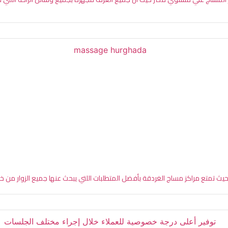
ث تمتع مراكز مساج الغردقة بأفضل المتطلبات اللتي يبحث عنها جميع الزوار من خد