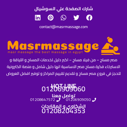
شارك الصفحة علي السوشيال
contact@masrmassage.com
مصر مساج – من فيلا مساج – اكبر دليل لخدمات المساج و اللياقة و
الاسترخاء فكرة مساج مصر الاساسية انها دليل شامل و منصة الكترونية
للحجز في فروع مصر مساج و تقديم تقييم المراكز و توفير افضل العروض
HOT LINE
01206909060
تواصل معنا
01208647572
01206909050
الشكاوي و المقترحات
01208204353